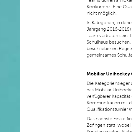
Teams dürfen an loka
Konkurrenz. Eine Qual
nicht möglich.
In Kategorien, in de
Jahrgang 2016-2018),
Team vertreten sein.
Schulhaus besuchen. F
beschriebenen Regeln 
gemeinsames Schulfa
Mobiliar Unihockey
Die Kategoriensieger d
das Mobiliar Unihock
verfügbarer Kapazität
Kommunikation mit de
Qualifikationsturnier 
Das nächste Finale 
Zofingen
statt, wobei
Sonntag spielen. Nebe