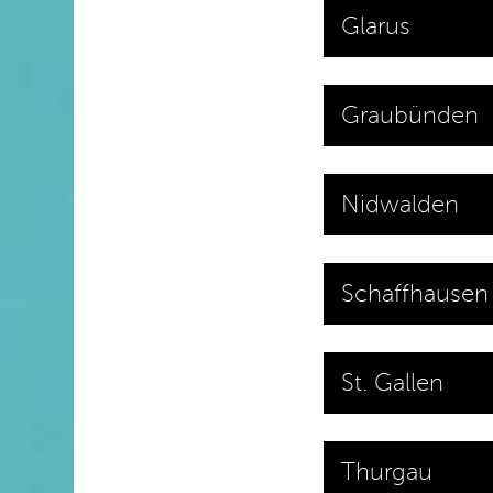
Glarus
Graubünden
Nidwalden
Schaffhausen
St. Gallen
Thurgau