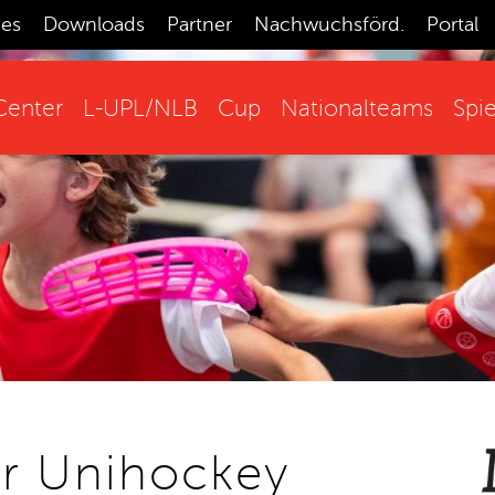
ces
Downloads
Partner
Nachwuchsförd.
Portal
enter
L-UPL/NLB
Cup
Nationalteams
Spie
ar Unihockey