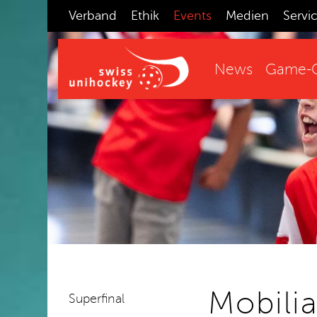
Verband
Ethik
Events
Medien
Servi
News
Game-C
Mobili
Superfinal