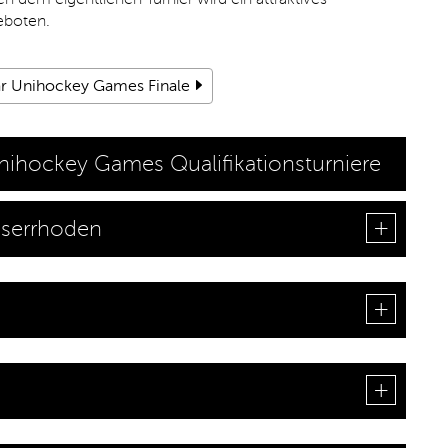
boten.
ar Unihockey Games Finale
nihockey Games Qualifikationsturniere
sserrhoden