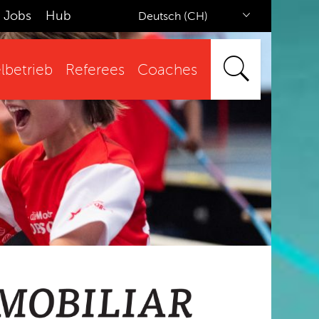
Jobs
Hub
Deutsch (CH)
lbetrieb
Referees
Coaches