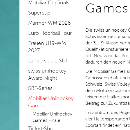
Mobiliar Cupfinals
Games
Supercup
Männer-WM 2026
Die swiss unihockey G
Euro Floorball Tour
Schweizermeisterscha
Frauen U19-WM
der 3. - 9. Klasse ne
Qualifikationsturnie
2027
teil. Neu wird das Pro
Länderspiele SUI
dadurch den neuen 
swiss unihockey
Die Mobiliar Games si
Award Night
Genossenschaft und d
Schweiz, Swiss Volley
SRF-Series
dem Motto «zusamme
leisten die Hallenspo
Mobiliar Unihockey
Beitrag zur Zukunftsf
Games
Im Zentrum des Projek
Mobiliar Unihockey
vier Hallensportarten
Games Finale
Sportart findet ein nat
Ticket-Shop