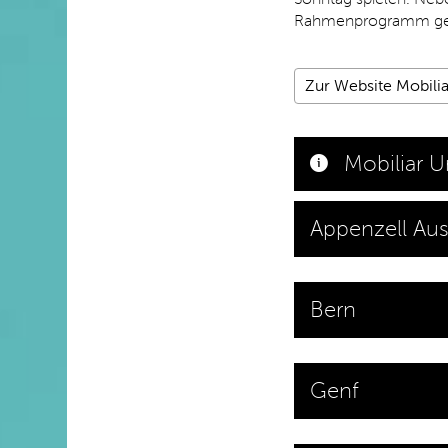
Rahmenprogramm ge
Zur Website Mobili
Mobiliar U
Appenzell Au
Bern
Genf