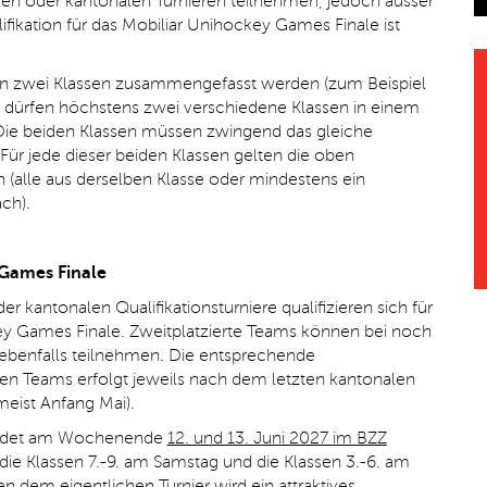
len oder kantonalen Turnieren teilnehmen, jedoch ausser
ifikation für das Mobiliar Unihockey Games Finale ist
nen zwei Klassen zusammengefasst werden (zum Beispiel
 dürfen höchstens zwei verschiedene Klassen in einem
 Die beiden Klassen müssen zwingend das gleiche
ür jede dieser beiden Klassen gelten die oben
(alle aus derselben Klasse oder mindestens ein
ch).
 Games Finale
er kantonalen Qualifikationsturniere qualifizieren sich für
ey Games Finale. Zweitplatzierte Teams können bei noch
 ebenfalls teilnehmen. Die entsprechende
n Teams erfolgt jeweils nach dem letzten kantonalen
(meist Anfang Mai).
findet am Wochenende
12. und 13. Juni 2027 im BZZ
 die Klassen 7.-9. am Samstag und die Klassen 3.-6. am
n dem eigentlichen Turnier wird ein attraktives